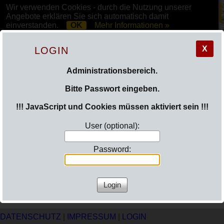
Wir verwenden Cookies - durch die Nutzung unserer
Angebote erklären Sie sich automatisch damit
einverstanden.
OK
Mehr Informationen »
X
LOGIN
Administrationsbereich.
Bitte Passwort eingeben.
!!! JavaScript und Cookies müssen aktiviert sein !!!
Aktuelles direkt von unserer Facebookseite.
Funktioniert auch ohne Facebook-Account!
User (optional):
Folgt in Kürze...
Password:
DATENSCHUTZ
|
IMPRESSUM
|
LOGIN