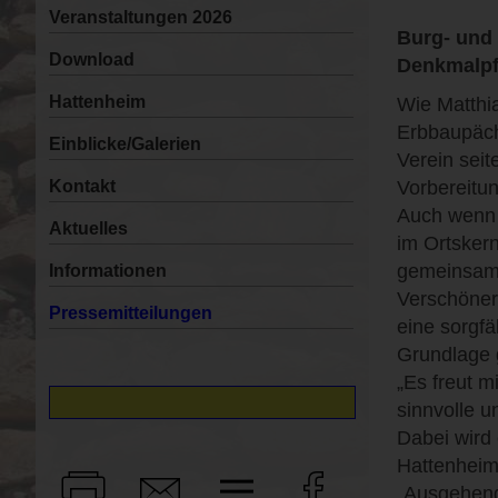
Veranstaltungen 2026
Burg- und 
Download
Denkmalpf
Hattenheim
Wie Matthi
Erbbaupächt
Einblicke/Galerien
Verein sei
Kontakt
Vorbereitu
Auch wenn s
Aktuelles
im Ortsker
gemeinsame
Informationen
Verschöner
Pressemitteilungen
eine sorgf
Grundlage 
„Es freut m
sinnvolle 
Dabei wird
Hattenheim
„Ausgehend