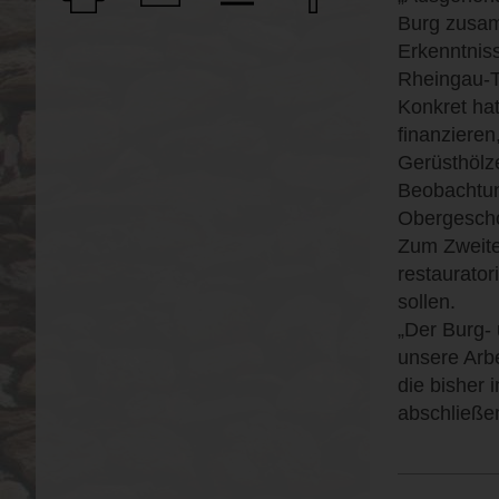
Burg zusam
Erkenntnis
Rheingau-T
Konkret ha
finanzieren
Gerüsthölz
Beobachtun
Obergesch
Zum Zweite
restaurator
sollen.
„Der Burg-
unsere Arbe
die bisher
abschließe