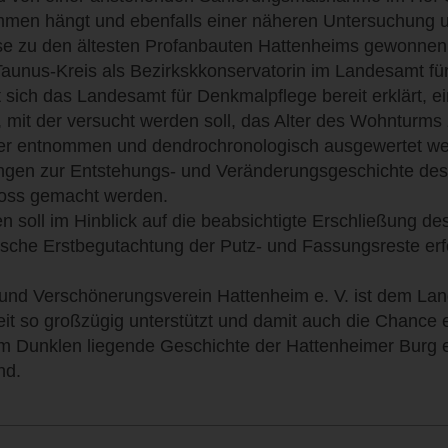
men hängt und ebenfalls einer näheren Untersuchung u
se zu den ältesten Profanbauten Hattenheims gewonnen w
aunus-Kreis als Bezirkskkonservatorin im Landesamt für
t sich das Landesamt für Denkmalpflege bereit erklärt,
, mit der versucht werden soll, das Alter des Wohnturm
er entnommen und dendrochronologisch ausgewertet werd
gen zur Entstehungs- und Veränderungsgeschichte des
oss gemacht werden.
n soll im Hinblick auf die beabsichtigte Erschließung 
ische Erstbegutachtung der Putz- und Fassungsreste erfo
 und Verschönerungsverein Hattenheim e. V. ist dem La
it so großzügig unterstützt und damit auch die Chance 
 im Dunklen liegende Geschichte der Hattenheimer Burg 
nd.