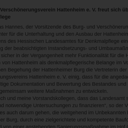
Verschönerungsverein Hattenheim e. V. freut sich ü
lege
as Hannes, der Vorsitzende des Burg- und Verschönerung
er für die Unterhaltung und den Ausbau der Hattenheimer
tens des Hessischen Landesamtes für Denkmalpflege ei
ng der beabsichtigten Instandsetzungs- und Umbauma
icher in der Vergangenheit mehr Funktionalität für die 
n von Hattenheim als denkmalpflegerische Belange im Vo
n Begehung der Hattenheimer Burg die Vertreterin der 
ungsvereins Hattenheim e. V. einig, dass für die anged
ältige Dokumentation und Bewertung des Bestandes und B
gemeinsam weitere Maßnahmen zu entwickeln.
ich und meine Vorstandskollegen, dass das Landesamt sich
und notwendige Untersuchungen zu finanzieren“, so der 
 es auch darum gehen, die weitgehend im Unbekannten l
er Burg, durch eine zielgerichtete und kompetente Baufo
 von einer anstehenden Sanierungsmaßnahme im Hof Grei